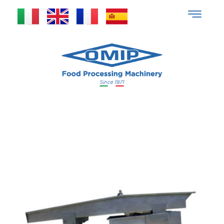
Turn-Over per
spicchiatrice