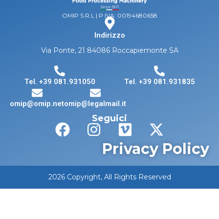
OMIP S.R.L | P IVA: 00194680658
Indirizzo
Via Ponte, 21 84086 Roccapiemonte SA
Tel. +39 081.931050
Tel. +39 081.931835
omip@omip.net
omip@legalmail.it
Seguici
Privacy Policy
2026 Copyright, All Rights Reserved