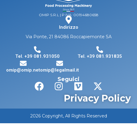
OMIP S.R.L | P IVA: 00194680658
Indirizzo
Via Ponte, 21 84086 Roccapiemonte SA
Tel. +39 081.931050
Tel. +39 081.931835
omip@omip.net
omip@legalmail.it
Seguici
Privacy Policy
2026 Copyright, All Rights Reserved