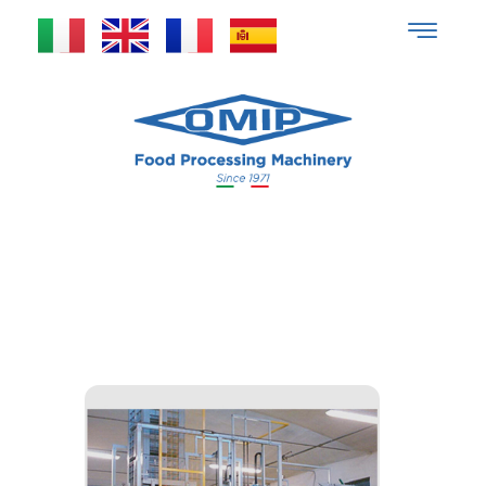
Ribaltabins | Calibratrici