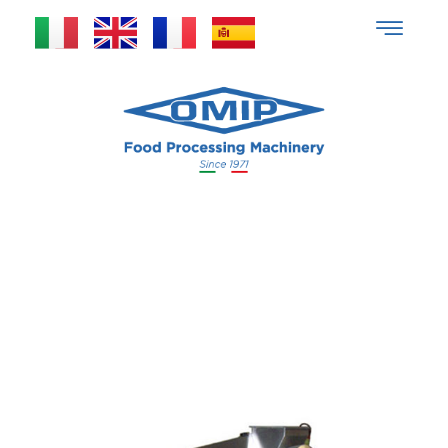
Depolpatrice – Pulitrice
per noccioli