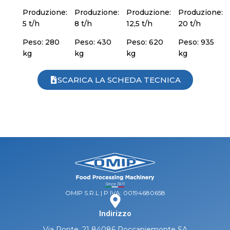
Produzione:
Produzione:
Produzione:
Produzione:
5 t/h
8 t/h
12,5 t/h
20 t/h
Peso: 280
Peso: 430
Peso: 620
Peso: 935
kg
kg
kg
kg
SCARICA LA SCHEDA TECNICA
OMIP S.R.L | P IVA: 00194680658
Indirizzo
Via Ponte, 21 84086 Roccapiemonte SA