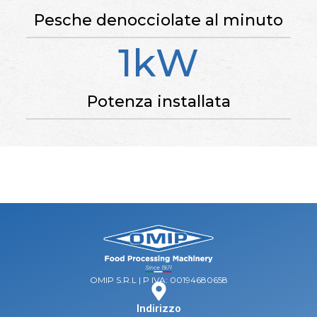
Pesche denocciolate al minuto
1kW
Potenza installata
OMIP S.R.L | P IVA: 00194680658
Indirizzo