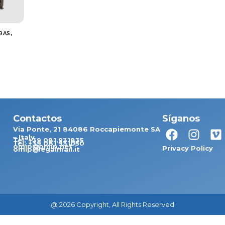
,
RAS
Contactos
Síganos
Via Ponte, 21 84086 Roccapiemonte SA
– Italy
Tel. +39 081.931835
Tel. +39 081 931050
omip@omip.net
Privacy Policy
omip@legalmail.it
@ 2026 Copyright, All Rights Reserved