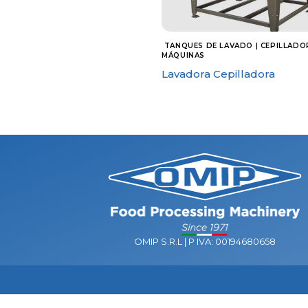
TANQUES DE LAVADO | CEPILLADO
MÁQUINAS
Lavadora Cepilladora
OMIP S.R.L | P IVA: 00194680658