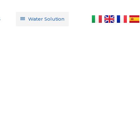
Water Solution
S
ras