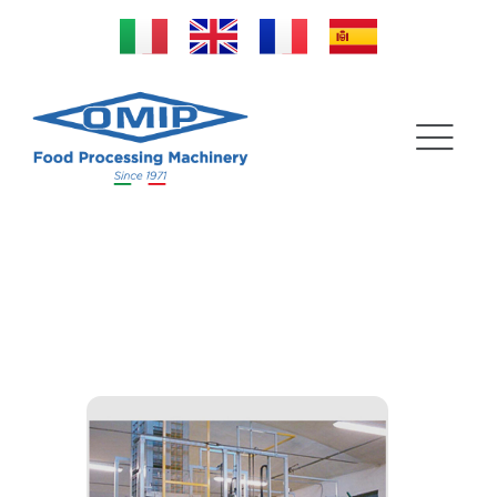
Contenedores
basculantes |
Calibradores