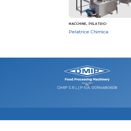
,
MACCHINE
PELATRICI
Pelatrice Chimica
OMIP S.R.L | P IVA: 00194680658